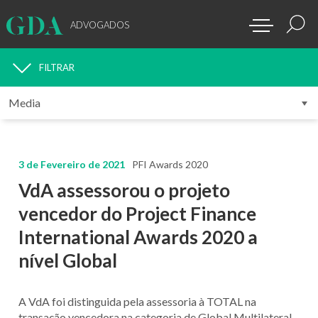
ADVOGADOS
FILTRAR
MEDIA
3 de Fevereiro de 2021
PFI Awards 2020
VdA assessorou o projeto
vencedor do Project Finance
International Awards 2020 a
nível Global
A VdA foi distinguida pela assessoria à TOTAL na
transação vencedora na categoria de
Global Multilateral