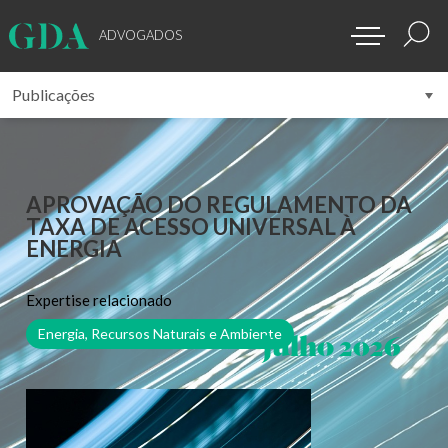
ADVOGADOS
APROVAÇÃO DO REGULAMENTO DA
TAXA DE ACESSO UNIVERSAL À
ENERGIA
Expertise relacionado
julho 2026
Energia, Recursos Naturais e Ambiente